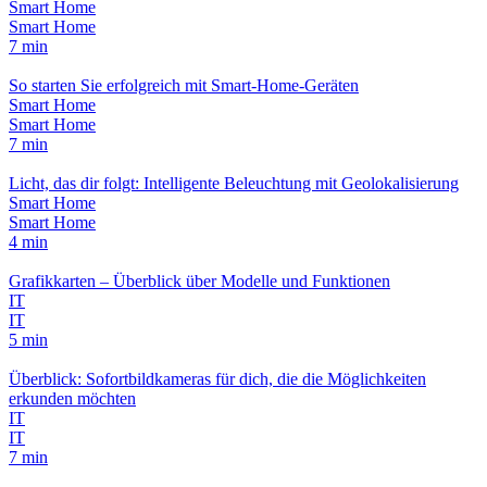
Smart Home
Smart Home
7 min
So starten Sie erfolgreich mit Smart-Home-Geräten
Smart Home
Smart Home
7 min
Licht, das dir folgt: Intelligente Beleuchtung mit Geolokalisierung
Smart Home
Smart Home
4 min
Grafikkarten – Überblick über Modelle und Funktionen
IT
IT
5 min
Überblick: Sofortbildkameras für dich, die die Möglichkeiten
erkunden möchten
IT
IT
7 min