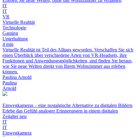
Erleben Sie neue Welten, ohne das Wohnzimmer zu verlassen
IT
IT
VR
Virtuelle Realität
Technologie
Gaming
Unterhaltung
4 min
Virtuelle Realität ist Teil des Alltags geworden. Verschaffen Sie sich
einen Überblick über verschiedene Arten von VR-Headsets, ihre
Funktionen und Anwendungsmöglichkeiten, und finden Sie heraus,
wie Sie neue Welten direkt von Ihrem Wohnzimmer aus erleben
können.
Paulina Arnold
Paulina
Arnold
Einwegkameras – eine nostalgische Alternative zu digitalen Bildern
Erlebe das Gefühl analoger Erinnerungen in einem digitalen
Zeitalter neu
IT
IT
Einwegkamera