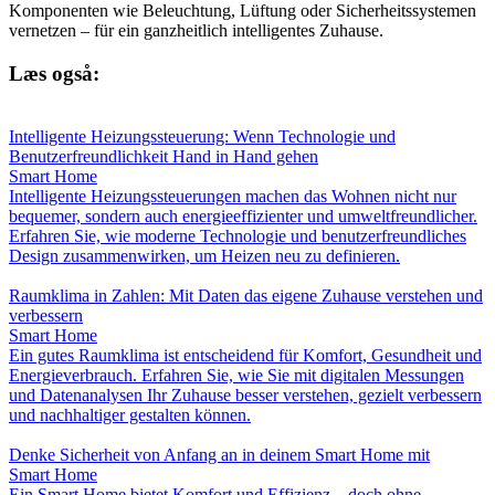
Komponenten wie Beleuchtung, Lüftung oder Sicherheitssystemen
vernetzen – für ein ganzheitlich intelligentes Zuhause.
Læs også:
Intelligente Heizungssteuerung: Wenn Technologie und
Benutzerfreundlichkeit Hand in Hand gehen
Smart Home
Intelligente Heizungssteuerungen machen das Wohnen nicht nur
bequemer, sondern auch energieeffizienter und umweltfreundlicher.
Erfahren Sie, wie moderne Technologie und benutzerfreundliches
Design zusammenwirken, um Heizen neu zu definieren.
Raumklima in Zahlen: Mit Daten das eigene Zuhause verstehen und
verbessern
Smart Home
Ein gutes Raumklima ist entscheidend für Komfort, Gesundheit und
Energieverbrauch. Erfahren Sie, wie Sie mit digitalen Messungen
und Datenanalysen Ihr Zuhause besser verstehen, gezielt verbessern
und nachhaltiger gestalten können.
Denke Sicherheit von Anfang an in deinem Smart Home mit
Smart Home
Ein Smart Home bietet Komfort und Effizienz – doch ohne