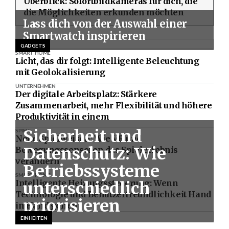
Überblick: Sofortbildkameras für dich, die
die Möglichkeiten erkunden möchten
Lass dich von der Auswahl einer
Smartwatch inspirieren
GADGETS
SMART HOME
Licht, das dir folgt: Intelligente Beleuchtung
mit Geolokalisierung
UNTERNEHMEN
Der digitale Arbeitsplatz: Stärkere
Zusammenarbeit, mehr Flexibilität und höhere
Produktivität in einem
Sicherheit und
SPIELE
Neue Spielweisen: Wie VR und
Datenschutz: Wie
Bewegungssensoren das Spielerlebnis
verändern
Betriebssysteme
SMART HOME
Intelligente Heizungssteuerung: Wenn
unterschiedlich
Technologie und Benutzerfreundlichkeit Hand
priorisieren
in Hand gehen
EINHEITEN