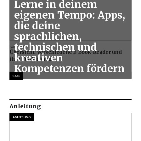
Lerne in deinem
eigenen Tempo: Apps,
die deine
sprachlichen,
technischen und
GADGETS
Übersicht: Verschiedene E-Book-Reader und
kreativen
ihre Funktionen
Kompetenzen fördern
SAAS
Anleitung
ANLEITUNG